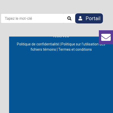
Portail
Conditions d’utilisation
– © 2026 Centre québécois
de formation en fiscalité – CQFF inc. – Tous droits
réservés
Politique de confidentialité
|
Politique sur l’utilisation des
fichiers témoins
|
Termes et conditions