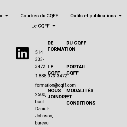
ard de la clientèle touchée par le verglas
n
Courbes du CQFF
Outils et publications
Le CQFF
ACTIVITÉS 
COURBES 
DE 
DU CQFF
FORMATION
514
333-
3472
LE 
PORTAIL 
CQFF
CQFF
1 888 973-3472
formation@cqff.com
NOUS 
MODALITÉS 
2500,
JOINDRE
ET 
boul.
CONDITIONS
Daniel-
Johnson,
bureau