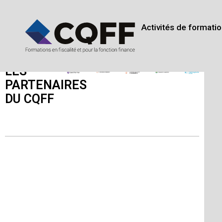
Revenu Québec fera preuve de souplesse à l’ég
Activités de formatio
LES
PARTENAIRES
DU CQFF