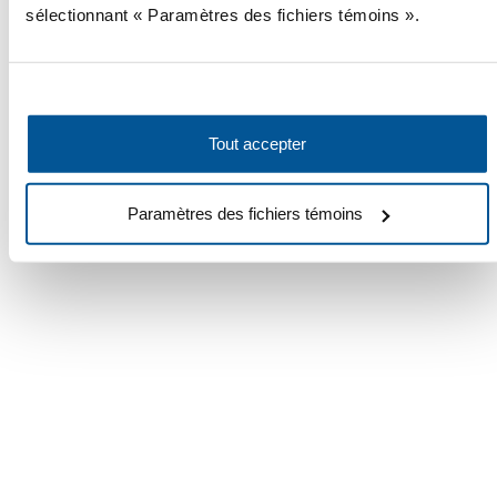
sélectionnant « Paramètres des fichiers témoins ».
Planiguide fiscal 2025-2026
Découvrez cet outil indispensable, conçu par notre partenaire
stratégique Raymond Chabot Grant Thornton, pour vous accompagner
dans la planification fiscale et la préparation des déclarations de
Tout accepter
revenus.
Découvrez-le
Paramètres des fichiers témoins