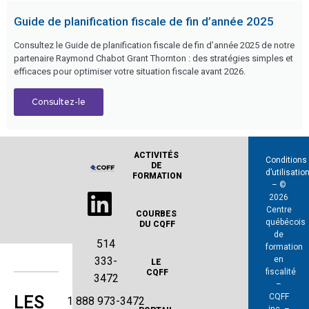
Guide de planification fiscale de fin d’année 2025
Consultez le Guide de planification fiscale de fin d’année 2025 de notre
partenaire Raymond Chabot Grant Thornton : des stratégies simples et
efficaces pour optimiser votre situation fiscale avant 2026.
Consultez-le
ACTIVITÉS 
Conditions
DE 
d’utilisatio
FORMATION
– ©
2026
Centre
COURBES 
québécois
DU CQFF
de
514
formation
en
333-
LE 
fiscalité
CQFF
3472
–
CQFF
LES
1 888 973-3472