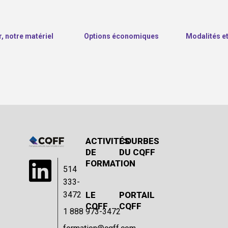
r, notre matériel
Options économiques
Modalités e
ACTIVITÉS 
COURBES 
DE 
DU CQFF
FORMATION
514
333-
3472
LE 
PORTAIL 
CQFF
CQFF
1 888 973-3472