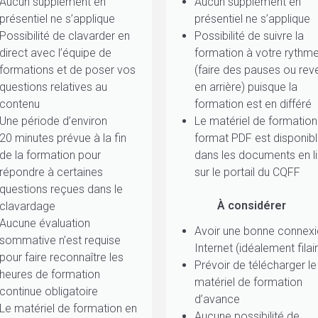
Aucun supplément en
Aucun supplément en
présentiel ne s’applique
présentiel ne s’applique
Possibilité de clavarder en
Possibilité de suivre la
direct avec l’équipe de
formation à votre rythm
formations et de poser vos
(faire des pauses ou reve
questions relatives au
en arrière) puisque la
contenu
formation est en différé
Une période d’environ
Le matériel de formation
20 minutes prévue à la fin
format PDF est disponib
de la formation pour
dans les documents en l
répondre à certaines
sur le portail du CQFF
questions reçues dans le
À considérer
clavardage
Aucune évaluation
Avoir une bonne connex
sommative n’est requise
Internet (idéalement filai
pour faire reconnaître les
Prévoir de télécharger le
heures de formation
matériel de formation
continue obligatoire
d’avance
Le matériel de formation en
Aucune possibilité de