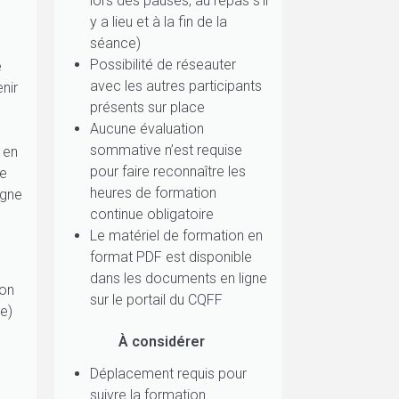
lors des pauses, au repas s’il
y a lieu et à la fin de la
séance)
Possibilité de réseauter
e
avec les autres participants
nir
présents sur place
Aucune évaluation
sommative n’est requise
 en
pour faire reconnaître les
le
heures de formation
igne
continue obligatoire
Le matériel de formation en
format PDF est disponible
dans les documents en ligne
ion
sur le portail du CQFF
re)
À considérer
Déplacement requis pour
suivre la formation