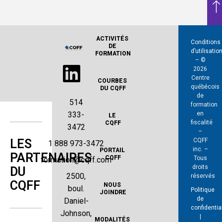
ACTIVITÉS 
Conditions
DE 
d’utilisatio
FORMATION
– ©
2026
Centre
COURBES 
québécois
DU CQFF
de
514
formation
en
333-
LE 
fiscalité
CQFF
3472
–
CQFF
LES
1 888 973-3472
inc. –
PORTAIL 
PARTENAIRES
CQFF
Tous
formation@cqff.com
droits
DU
2500,
réservés
CQFF
NOUS 
boul.
Politique
JOINDRE
de
Daniel-
confidentia
Johnson,
|
MODALITÉS 