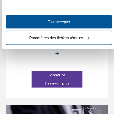
Durée 2 heures
Tout accepter
Cette formation vise à faire un tour d’horizon en TPS/TVH
et en TVQ touchant l’immobilier.
Paramètres des fichiers témoins
Heures admissibles / Unités de formation
continue (UFC) :
2 heures ou moins reconnues (non accréditées)
S'inscrire
En savoir plus