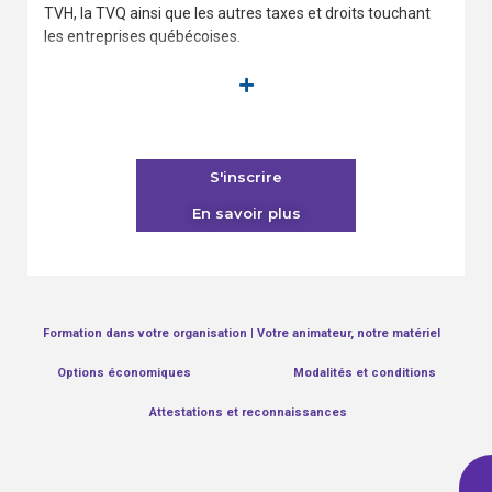
TVH, la TVQ ainsi que les autres taxes et droits touchant
les entreprises québécoises.
Profitez de notre prix spécial en vigueur jusqu’au
15 octobre 2026.
Heures admissibles / Unités de formation
continue (UFC) :
S'inscrire
7 heures reconnues (non accréditées)
En savoir plus
RBQ :
7 UFC - Formation au choix
Formation dans votre organisation | Votre animateur, notre matériel
Options économiques
Modalités et conditions
Attestations et reconnaissances