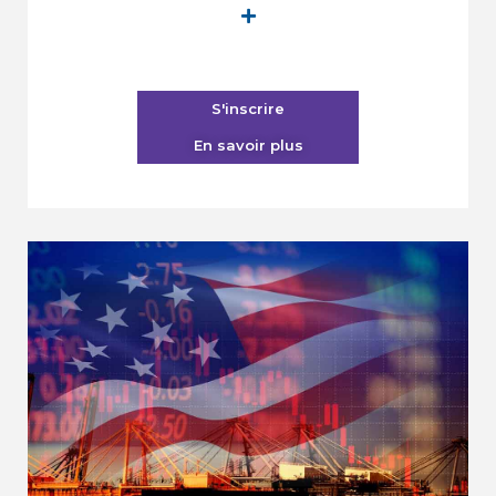
Profitez de nos prix spéciaux en vigueur jusqu’au
15 octobre 2026.
Heures admissibles / Unités de formation
continue (UFC) :
S'inscrire
3,5 heures reconnues (non accréditées)
En savoir plus
RBQ :
3,5 UFC - Formation au choix